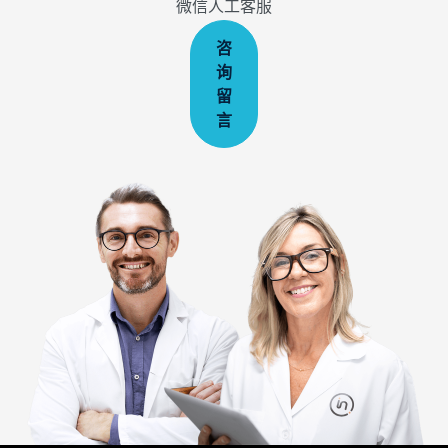
微信人工客服
咨
询
留
言