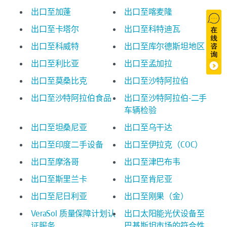
出口至加蓬
出口至喀麦隆
出口至卡塔尔
出口至科特迪瓦
出口至科威特
出口至库尔德斯坦地区
出口至利比亚
出口至孟加拉
出口至莫桑比克
出口至沙特阿拉伯
出口至沙特阿拉伯食品
出口至沙特阿拉伯-二手
车辆检验
出口至坦桑尼亚
出口至乌干达
出口至印度二手设备
出口至伊拉克（COC）
出口至摩洛哥
出口至津巴布韦
出口至斯里兰卡
出口至肯尼亚
出口至尼日利亚
出口至刚果（金）
VeraSol 质量保障计划认
出口太阳能光伏设备至
证服务
巴基斯坦市场的符合性