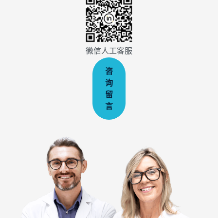
微信人工客服
咨
询
留
言