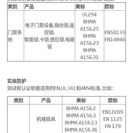
类别
产品
美标
欧标
UL294
BHMA
电子门禁设备,指纹锁,遥
A156.25
门禁系
控锁,
EN50133
BHMA
统
智能锁,卡锁,感应锁,电磁
EN14846
A156.23
锁
BHMA
A156.31
实体防护
测试和认证依据适用的EN,UL, ULC和ANSI标准, 比如：
类别
产品
美标
欧标
BHMA A156.2
EN12209
BHMA A156.3
机械锁具
EN 1125
BHMA A156.13
EN 179
BHMA A156.36