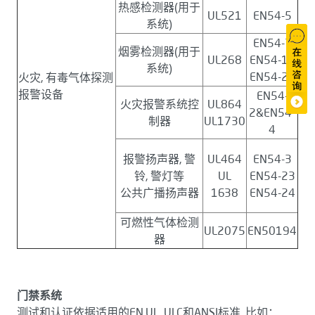
热感检测器(用于
UL521
EN54-5
系统)
EN54-7
烟雾检测器(用于
UL268
EN54-12
系统)
EN54-20
火灾, 有毒气体探测
报警设备
EN54-
火灾报警系统控
UL864
2&EN54-
制器
UL1730
4
报警扬声器, 警
UL464
EN54-3
铃, 警灯等
UL
EN54-23
公共广播扬声器
1638
EN54-24
可燃性气体检测
UL2075
EN50194
器
门禁系统
测试和认证依据适用的EN,UL, ULC和ANSI标准, 比如：