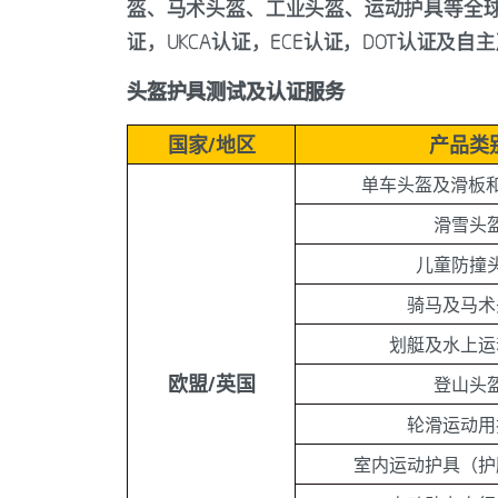
盔、马术头盔、工业头盔、运动护具等全球数
证，UKCA认证，ECE认证，DOT认证及自主声
头盔护具测试及认证服务
国家/地区
产品类
单车头盔及滑板
滑雪头
儿童防撞
骑马及马术
划艇及水上运
欧盟/英国
登山头
轮滑运动用
室内运动护具（护