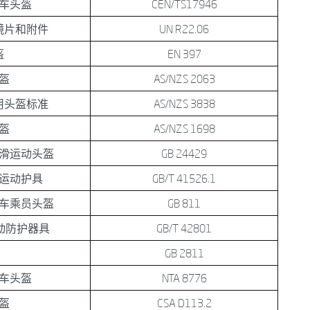
车头盔
CEN/TS17946
镜片和附件
UN R22.06
盔
EN 397
盔
AS/NZS 2063
用头盔标准
AS/NZS 3838
盔
AS/NZS 1698
滑运动头盔
GB 24429
运动护具
GB/T 41526.1
车乘员头盔
GB 811
动防护器具
GB/T 42801
GB 2811
车头盔
NTA 8776
盔
CSA D113.2