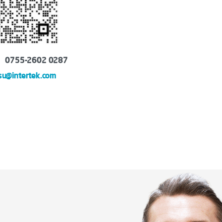
755-2602 0287
su@intertek.com