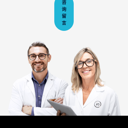
咨
询
留
言