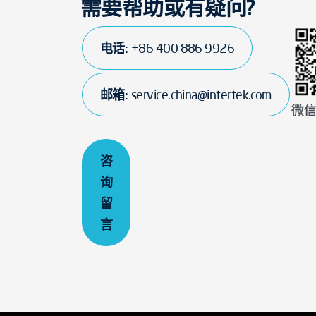
需要帮助或有疑问?
电话:
+86 400 886 9926
邮箱:
service.china@intertek.com
微
咨
询
留
言