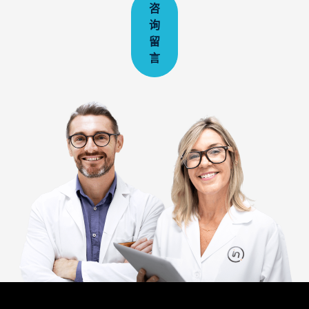
咨
询
留
言