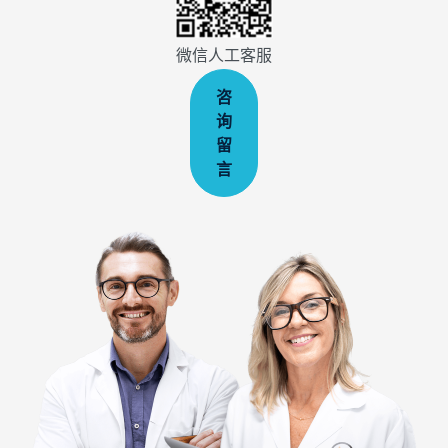
微信人工客服
咨
询
留
言