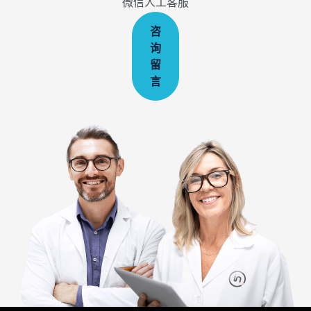
微信人工客服
咨
询
留
言