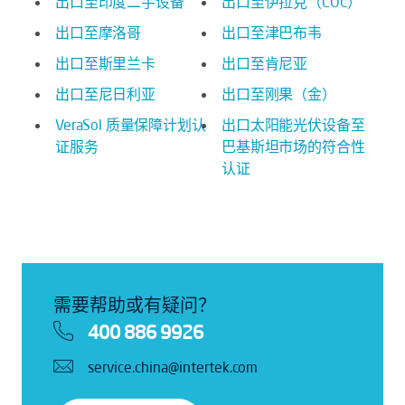
出口至印度二手设备
出口至伊拉克（COC）
出口至摩洛哥
出口至津巴布韦
出口至斯里兰卡
出口至肯尼亚
出口至尼日利亚
出口至刚果（金）
VeraSol 质量保障计划认
出口太阳能光伏设备至
证服务
巴基斯坦市场的符合性
认证
需要帮助或有疑问？
400 886 9926
service.china@intertek.com