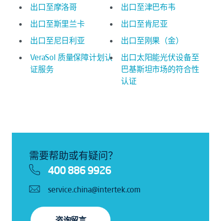
出口至摩洛哥
出口至津巴布韦
出口至斯里兰卡
出口至肯尼亚
出口至尼日利亚
出口至刚果（金）
VeraSol 质量保障计划认
出口太阳能光伏设备至
证服务
巴基斯坦市场的符合性
认证
需要帮助或有疑问？
400 886 9926
service.china@intertek.com
咨询留言