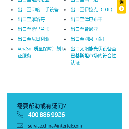
出口至印度二手设备
出口至伊拉克（COC）
出口至摩洛哥
出口至津巴布韦
出口至斯里兰卡
出口至肯尼亚
出口至尼日利亚
出口至刚果（金）
VeraSol 质量保障计划认
出口太阳能光伏设备至
证服务
巴基斯坦市场的符合性
认证
需要帮助或有疑问？
400 886 9926
service.china@intertek.com