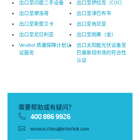
出口至印度二手设备
出口至伊拉克（COC）
出口至摩洛哥
出口至津巴布韦
出口至斯里兰卡
出口至肯尼亚
出口至尼日利亚
出口至刚果（金）
VeraSol 质量保障计划认
出口太阳能光伏设备至
证服务
巴基斯坦市场的符合性
认证
需要帮助或有疑问？
400 886 9926
service.china@intertek.com