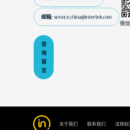
邮箱:
service.china@intertek.com
微
咨
询
留
言
关于我们
联系我们
法规标