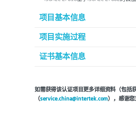
项目基本信息
认证规则名称/编号：
项目实施过程
信息安全管理体系
认证规则版本：
CNCA-ISMS-01:2026
认证七步走【Intertek天祥集团】
证书基本信息
认证规则发布单位：
国家认证认可监督
认证规则发布日期：
2026年1月14日发
认证规则来源：
国家认证认可监督管理
如需获得该认证项目更多详细资料（包括获取
适用范围：
本规则规定了认证机构实施I
（
service.china@intertek.com
），感谢您
事ISMS认证活动的基本依据。
认证依据名称/编号：
《网络安全技术 信息安全
认证依据发布单位：
国际标准化组织（IS