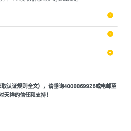
+
认证规则
CNCA-ISMS-01:2026
+
+
管理委员会
布，2026年3月1日生效实施
委员会
认证规则全文），请垂询4008869926或电邮至
SMS认证的程序与管理的基本要求，是认证机构从
对天祥的信任和支持！
管理体系 要求》ISO/IEC 27001:2022
O）