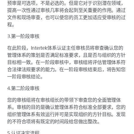
预审是可选项，不是必选的。但是它对于识别潜在领域，
提高一次性通过审核几率将会起到至关重要的作用。通过
文件和现场审查，也可以使您的员工更加适应受审核的过
程。
3.第一阶段审核
在此阶段，Intertek体系认证主任审核员将审查确认您的
管理体系的策划是否满足标准要求，且是否与组织的方针
目标相一致。在一阶段审核中，审核组将评估管理体系符
合法律法规要求的能力。在一阶段审核结束后，将告知您
一阶段审核结论。
4.第二阶段审核
您的审核组将在审核组长的带领下审查您的全面管理体
系。审核的目的是确认管理体系符合标准全部要求，您的
组织管理体系有效运行并可是实现组织的方针目标。发现
的不符合项将有既定的时间段给您做出整改。
5.认证决定流程