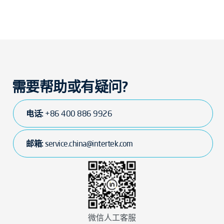
需要帮助或有疑问?
电话:
+86 400 886 9926
邮箱:
service.china@intertek.com
微信人工客服