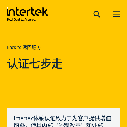
Back to 返回服务
认证七步走
Intertek体系认证致力于为客户提供增值
服务，使其内部（流程改善）和外部