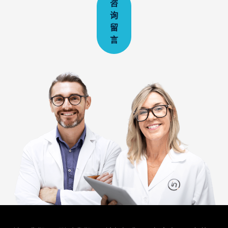
咨
询
留
言