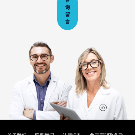
咨
询
留
言