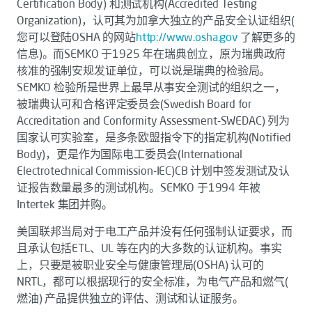
Certification Body) 和测试机构(Accredited Testing
Organization)，认可其为加拿大独立的产品安全认证组织(
您可以登陆OSHA 的网站
http://www.osha.gov
了解更多的
信息)。而SEMKO 于1925 年在瑞典创立，原为瑞典政府
核准的强制安规发证单位，可以说是瑞典的检验局。
SEMKO 检验所是世界上最早从事安全测试的组织之一，
被瑞典认可和合格评定委员会(Swedish Board for
Accreditation and Conformity Assessment-SWEDAC) 列为
国家认可实验室，是多条欧盟指令下的指定机构(Notified
Body)，更是作为国际电工委员会(International
Electrotechnical Commission-IEC)CB 计划中签发测试及认
证报告数量最多的测试机构。SEMKO 于1994 年被
Intertek 集团并购。
美国联邦当局对于电工产品并没有任何强制认证要求，而
且承认包括ETL、UL 等在内的大多数的认证机构。事实
上，只要是被职业安全与健康管理局(OSHA) 认可的
NRTL，都可以根据现行的安全标准，为电气产品和燃气(
燃油) 产品提供独立的评估、测试和认证服务。