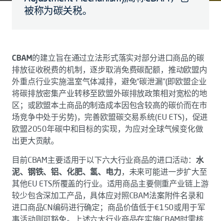
被称为碳关税。
CBAM
的建立旨在通过立法形式落实对部分进口商品的碳
排放征收税费的机制，逐步取消免费碳配额，推动欧盟内
外重点行业实施温室气体减排，避免“碳泄漏”(即欧盟企业
将碳排放密集产业转移至欧盟外碳排放政策相对宽松的地
区；或欧盟本土商品的制造成本因包含较高的碳价而在市
场竞争中处于劣势)，完善欧盟碳交易系统(EU ETS)，促进
欧盟2050年碳中和目标的实现，为应对全球气候变化做
出更大贡献。
目前CBAM主要适用于以下六大行业商品的进口活动：
水
泥、钢铁、铝、化肥、氢、电力
，未来可能进一步扩大至
其他EU ETS所覆盖的行业。适用商品主要侧重产业链上游
较少包含深加工产品，具体应对照CBAM法案附件名录和
进口商品CN编码进行确定；商品价值低于€150或用于军
事活动则可豁免。上述六大行业商品在实施CBAM时需核