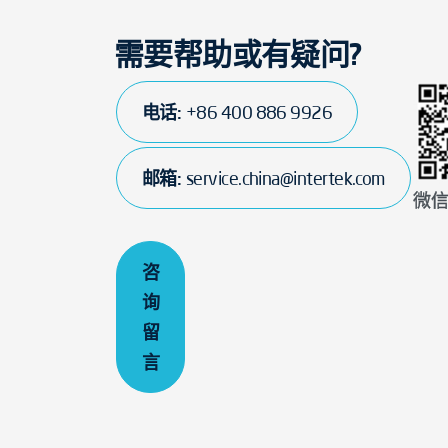
需要帮助或有疑问?
电话:
+86 400 886 9926
邮箱:
service.china@intertek.com
微
咨
询
留
言