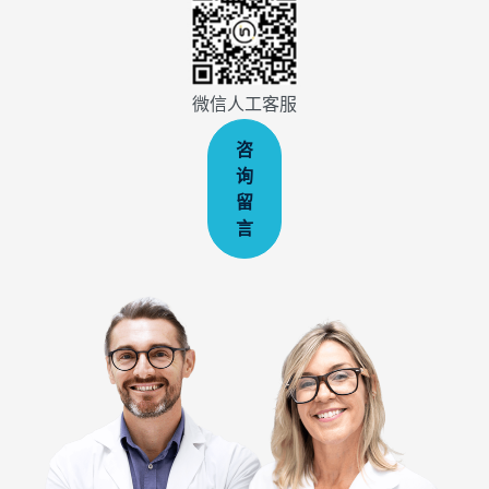
微信人工客服
咨
询
留
言