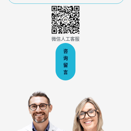
微信人工客服
咨
询
留
言