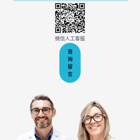
微信人工客服
咨
询
留
言