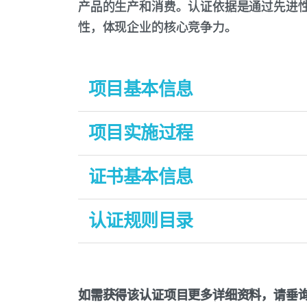
产品的生产和消费。认证依据是通过先进
性，体现企业的核心竞争力。
项目基本信息
适用范围：
项目实施过程
适用于“深圳标准”产品认证。
证书基本信息
认证依据：
《深圳标准先进性评价细则》、深圳市
认证规则目录
认证模式：
初始工厂检查+产品抽样检测+获证后监
SSC A17-001：2017 深圳标准认证
证书有效期：
3年
SSC A17-006：2025 深圳标准认证
如需获得该认证项目更多详细资料，请垂询075
收费标准：
该认证项目的收费明细参见