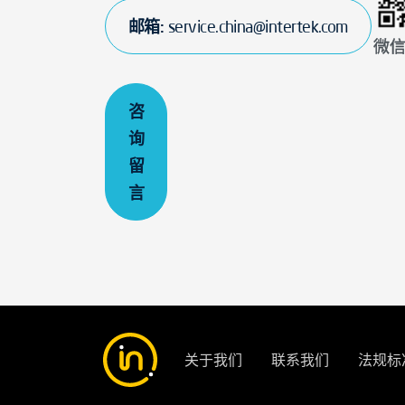
邮箱:
service.china@intertek.com
微
咨
询
留
言
关于我们
联系我们
法规标