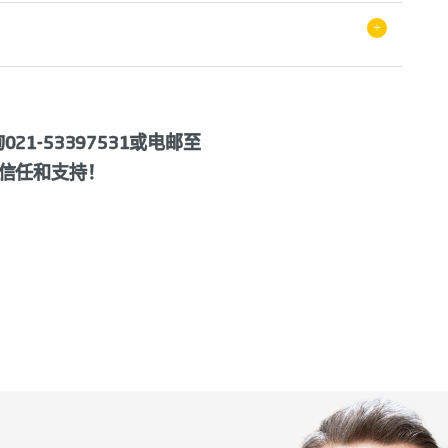
证通用要求》
牌产品认证证书：
+
证实施规则 金笔
+获证后监督
证实施规则 铅笔
1-53397531或电邮至
产品认证实施规则 天然气硫磺法制工业二硫化碳
信任和支持！
品认证实施规则 再生聚苯乙烯挤出发泡型材
验，模式B；
品认证实施规则 工业丙烯酸正丁酯
认证实施规则 蚕丝羽绒复合被
测，模式D；
式E；
认证实施规则 男式茄克
，简称模式F；
评后，出具《初评意见书》结果为“予以受理”后，正式进入申
牌服务认证证书：
进性评价要求（联盟专家组评分≥85分）后，方能继续开展后