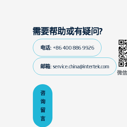
服务管理审核，模式I。
续认证。
根据服务类型，采用以上模式的组合。
认证审核中涉及“上海品牌”认证通用要求的部
证书有效期：
3年
需要帮助或有疑问?
收费标准：
该认证项目的收费明细参见
电话:
+86 400 886 9926
邮箱:
service.china@intertek.com
微
咨
询
留
言