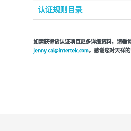
DB31/T 1048——2020 《“上海品牌”认
认证规则目录
上海品
相应产品的团体标准
认证模式：
SP-P-ITS001：2025“上海品牌”产品认
产品：
通用要求评价+型式试验+初次工厂检查
SP-P-ITS002：2025“上海品牌”产品认
如需获得该认证项目更多详细资料，请垂询02
服务：
jenny.cai@intertek.com
SP-P-ITS003：2025 “上海品牌”
，感谢您对天祥的
公开的服务特性检验，模式A；
SP-P-ITS004：2025“上海品牌”产
神秘顾客（暗访）的服务特性检
SP-P-ITS005：2025“上海品牌”产
公开的服务特性检测，模式C；
SP-P-ITS006：2025“上海品牌”产品
神秘顾客（暗访）的服务特性检
顾客调查（功能感知），简称模
SP-P-ITS001：2026 “上海品牌”产品
注：
既往服务足迹检测（验证感知）
申请组织递交认证申请后，经联盟专家组进行初
服务能力确认或验证，模式G；
请受理。
服务设计审核，模式H；
上海品
申请组织同时满足标杆性组织评价和团体标准先