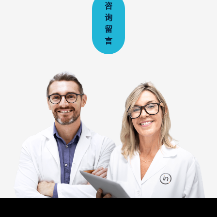
咨
询
留
言