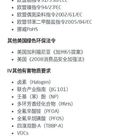
欧盟镉指令91/338/EEC
欧盟镍指令94/27/EC
欧盟偶氮染料指令2002/61/EC
欧盟邻苯二甲酸盐指令2005/84/EC
挪威PoHS
其他美国绿色环保法令
美国加利福尼亚《加州65提案》
美国《2008消费品安全加强法》
IV其他有害物质要求
卤素（Halogen）
联合产业指南（JIG 101）
壬基（苯）酚（NP）
多环芳香烃化合物（PAHs）
全氟辛酸铵（PFOA）
全氟辛烷磺酸（PFOS）
四溴双酚-A（TBBP-A）
VOCs