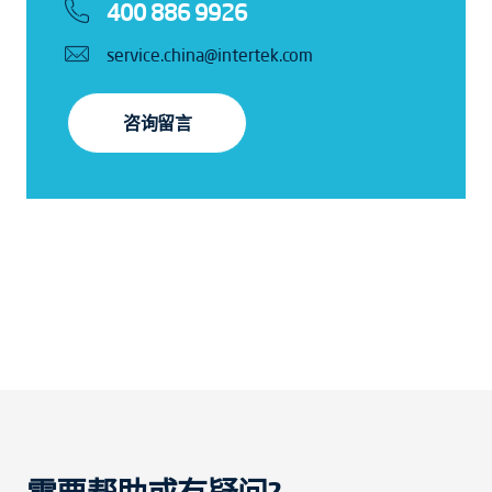
400 886 9926
service.china@intertek.com
咨询留言