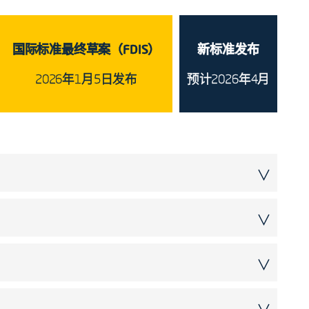
国际标准最终草案（FDIS）
新标准发布
2026年1月5日发布
预计2026年4月
∨
纳入气候变化、生物多样性及全生命周期因素的考
∨
“满足合规义务”，同时新增对自然资源保护的强
∨
确区分“紧急运行”与“异常运行”的管理要求；将“策