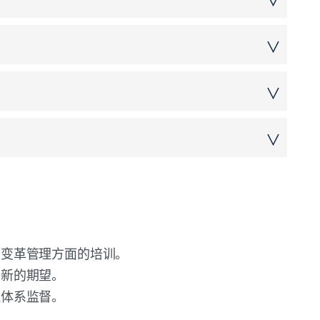
∨
应对行动”两个步骤。
；强调“沟通”在持续改进中的作用。
∨
，将运营控制范围延伸至供应商；要求将“应急准备”
∨
规性）；内部审核需提前确定具体目标；重新规范
∨
2条 不符合和纠正措施”与“第10.3条 持续改进”中；
核发现需与持续改进直接挂钩。
。
和变革管理方面的培训。
最新的期望。
理体系监督。