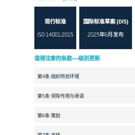
现行标准
国际标准草案 (DIS)
ISO 14001:2015
2025年6月发布
值得注意的条款——级别更新
第4条 组织所处环境
要求在确定环境管理体系范围时，明确
第5条 领导作用与承诺
量。
将原条款中“履行合规义务”的表述优化为
第6条 策划
调。
新增“第6.3条 结构化变更管理”条款；明