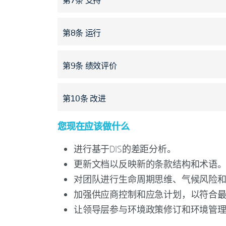
第7条 支持
划”环节拆分为“识别风险与机遇”和“规划
清晰界定环境管理体系的文件化信息要求
第8条 运行
将“外包过程”调整为“外部提供的过程”
第9条 绩效评价
与“风险规划”直接关联。
要求明确评估环境绩效（而非仅关注合
第10条 改进
管理评审的内容与形式。
将原“第10.1条 总则”的内容整合至“第10.
您现在应该做什么
强化纠正措施的结构化要求，并明确审
进行基于DIS的差距分析。
更新文档以反映新的条款结构和术语
对团队进行生命周期思维、气候风险
加强供应商控制和应急计划，以符合
让领导层参与环境政策修订和环境管