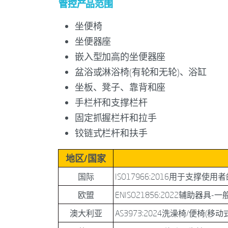
管控产品范围
坐便椅
坐便器座
嵌入型加高的坐便器座
盆浴或淋浴椅(有轮和无轮)、浴缸
坐板、凳子、靠背和座
手栏杆和支撑栏杆
固定抓握栏杆和拉手
铰链式栏杆和扶手
地区/国家
国际
ISO17966:2016用于支撑
欧盟
ENISO21856:2022辅助器
澳大利亚
AS3973:2024洗澡椅/便椅(移