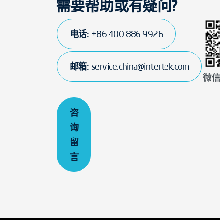
需要帮助或有疑问?
电话:
+86 400 886 9926
邮箱:
service.china@intertek.com
微
咨
询
留
言