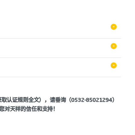
+
安全管理体系认证实施规则ICCP-MS-FD-01
+
现场审核-不符合项整改-审核报告提交-审核报告评
+
服务有限公司
核
有限公司自行制定
证规则全文），请垂询（0532-85021294）
理、食品制造、餐饮、饲料、贮存运输、零售批发
您对天祥的信任和支持！
品）。
品安全管理体系认证方案要求V6.0