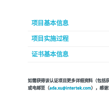
项目基本信息
认证规则名称/编号：
项目实施过程
FSSC 22000食品
认证规则版本：
01
认证申请受理-认证合同签署-审核安排-
证书基本信息
认证规则发布单位：
上海天祥质量技术
审-认证决定-证书颁发-监督审核/复评审
认证规则发布日期：
2025年12月25日
认证规则来源：
上海天祥质量技术服务
如需获得该认证项目更多详细资料（包括获取认
适用范围：
食品链上各组织（植物的处
或电邮至（
ada.xu@intertek.com
），感谢
贸易电子商务、食品包材、生物化学制
认证依据名称/编号：
FSSC 22000食