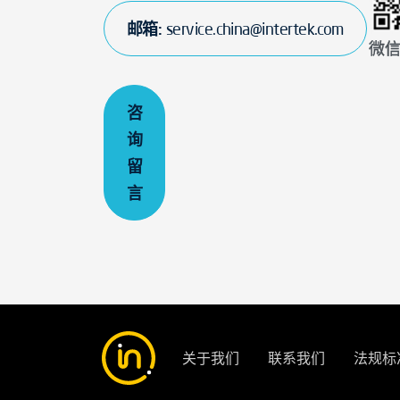
邮箱:
service.china@intertek.com
微
咨
询
留
言
关于我们
联系我们
法规标