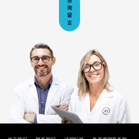
咨
询
留
言