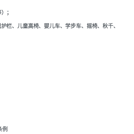
等）；
戏护栏、儿童高椅、婴儿车、学步车、摇椅、秋千、
条例