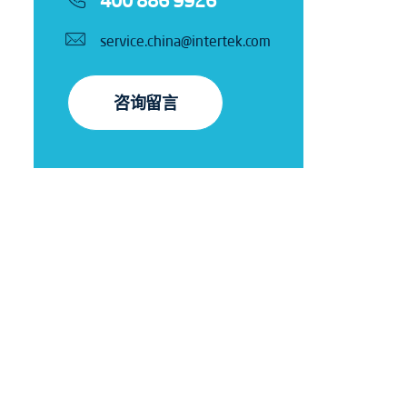
400 886 9926
service.china@intertek.com
咨询留言