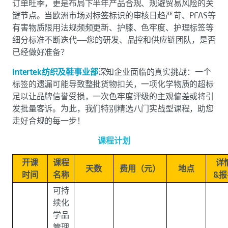
订单旺季，更是布局下半年产品合规、规避贸易风险的关
键节点。当欧洲市场对标签标识的审核日趋严苛、PFAS等
有害物质限用法规频频更新、护膝、色牢度、护理标签等
细分标准不断迭代——您的研发、品控和供应链团队，是否
已经做好准备？
Intertek纺织及鞋事业部
深知企业面临的真实挑战：一个
标签的遗漏可能导致整批货物扣关，一项化学物质的超标
足以让品牌信誉受损，一次色牢度评级的主观偏差或将引
发批量客诉。为此，我们特别精选八门实战型课程，助您
走好合规的每一步！
课程计划
开课
课程
详
天数
费用（元）
地点
时间
名称
&报
可持
续化
学品
管理