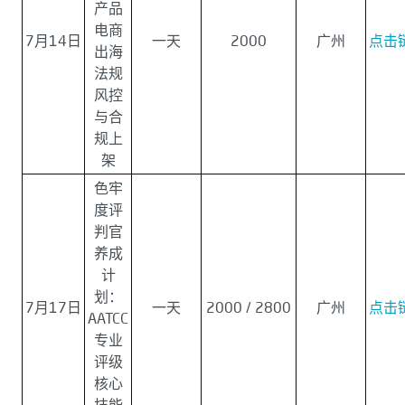
产品
电商
7月14日
一天
2000
广州
点击
出海
法规
风控
与合
规上
架
色牢
度评
判官
养成
计
划：
7月17日
一天
2000 / 2800
广州
点击
AATCC
专业
评级
核心
技能