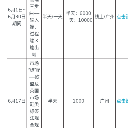
三步
6月1日~
曲——
半天：6000
6月30日
半天/一天
线上/广州
点击
输入
一天：10000
期间
端、
过程
端 &
输出
端
市场
“标”配
——欧
盟及
英国
市场
6月17日
半天
1000
广州
点击
鞋类
标签
法规
合规