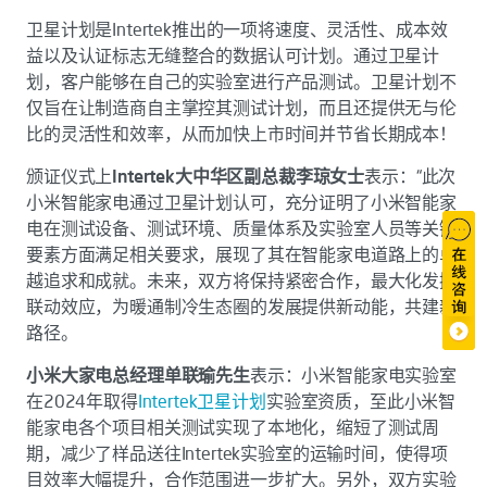
卫星计划是Intertek推出的一项将速度、灵活性、成本效
益以及认证标志无缝整合的数据认可计划。通过卫星计
划，客户能够在自己的实验室进行产品测试。卫星计划不
仅旨在让制造商自主掌控其测试计划，而且还提供无与伦
比的灵活性和效率，从而加快上市时间并节省长期成本！
颁证仪式上
Intertek大中华区副总裁李琼女士
表示：“此次
小米智能家电通过卫星计划认可，充分证明了小米智能家
电在测试设备、测试环境、质量体系及实验室人员等关键
要素方面满足相关要求，展现了其在智能家电道路上的卓
越追求和成就。未来，双方将保持紧密合作，最大化发挥
联动效应，为暖通制冷生态圈的发展提供新动能，共建新
路径。
小米大家电总经理单联瑜先生
表示：小米智能家电实验室
在2024年取得
Intertek卫星计划
实验室资质，至此小米智
能家电各个项目相关测试实现了本地化，缩短了测试周
期，减少了样品送往Intertek实验室的运输时间，使得项
目效率大幅提升，合作范围进一步扩大。另外，双方实验