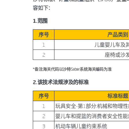
容如下：
1.范围
序号
产品类别
1
儿童婴儿车及
2
座椅或沙
*备注:海关代码以沙特Saber系统海关编码为准
2.该技术法规涉及的标准
序号
标准标题
1
玩具安全-第1部分:机械和物理性
2
婴儿车和提篮的消费者安全性能
3
机动车辆儿童约束系统