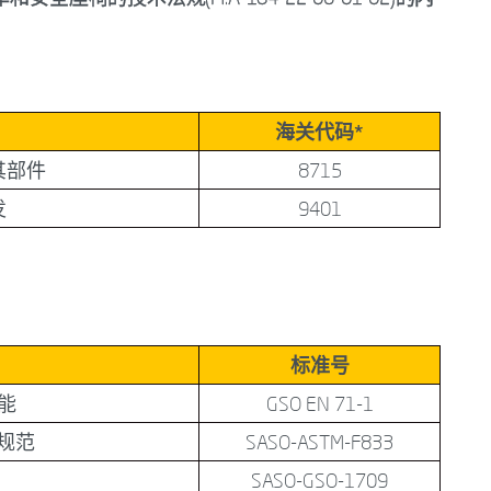
海关代码*
其部件
8715
发
9401
标准号
能
GSO EN 71-1
规范
SASO-ASTM-F833
SASO-GSO-1709