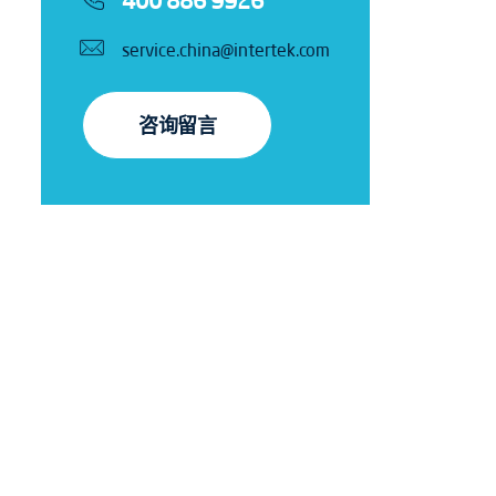
400 886 9926
service.china@intertek.com
咨询留言