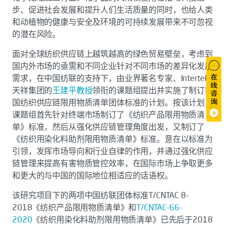
步、促进社会发展和提升人们生活质量的同时，也给人类
和动植物的健康与安全及环境的可持续发展带来不可忽视
的潜在风险。
面对全球纺织供应链上越筑越高的绿色贸易壁垒，考虑到
国内外市场的亟需和不同企业针对不同市场的差异化发展
需求，在中国纺联的支持下，由业界著名专家、Intertek
天祥集团的
王建平教授
领衔的课题组提出并实施了制订我
国纺织供应链限用物质清单团体标准的计划。按该计划，
课题组首先针对终端市场制订了《纺织产品限用物质清
单》标准，然后从强化供应链管理角度出发，又制订了
《纺织用染化料助剂限用物质清单》标准。意在以标准为
引领，发挥市场导向和行业自律的作用，并通过强化供应
链管理来提高有害物质管控效率，在国际市场上争取更多
和更大的与中国的国际地位相适应的话语权。
该研究项目下的两项中国纺联团体标准T/CNTAC 8-
2018《纺织产品限用物质清单》和
T/CNTAC-66-
2020
《纺织用染化料助剂限用物质清单》已先后于2018