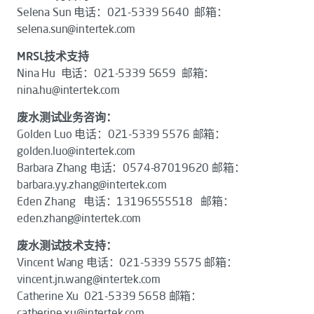
Selena Sun 电话：021-5339 5640 邮箱：
selena.sun@intertek.com
MRSL技术支持
Nina Hu 电话：021-5339 5659 邮箱：
nina.hu@intertek.com
废水测试业务咨询：
Golden Luo 电话：021-5339 5576 邮箱：
golden.luo@intertek.com
Barbara Zhang 电话：0574-87019620 邮箱：
barbara.yy.zhang@intertek.com
Eden Zhang 电话：13196555518 邮箱：
eden.zhang@intertek.com
废水测试技术支持：
Vincent Wang 电话：021-5339 5575 邮箱：
vincent.jn.wang@intertek.com
Catherine Xu 021-5339 5658 邮箱：
catherine.xu@intertek.com