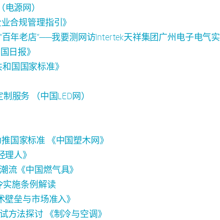
 （电源网）
企业合规管理指引》
年老店”——我要测网访Intertek天祥集团广州电子电气
up 《中国日报》
民共和国国家标准》
业定制服务 （中国LED网）
》
面助推国家标准 《中国塑木网》
经理人》
潮流《中国燃气具》
令实施条例解读
技术壁垒与市场准入》
试方法探讨 《制冷与空调》