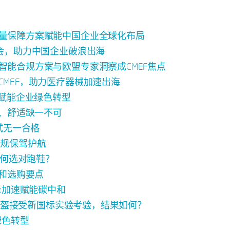
：全面质量保障方案赋能中国企业全球化布局
届广交会，助力中国企业破浪出海
航者：智能合规方案与欧盟专家洞察成CMEF焦点
亮相CMEF，助力医疗器械加速出海
tek赋能企业绿色转型
，安全、舒适缺一不可
项测试无一合格
料合规保驾护航
常，如何选对跑鞋？
性能和选购要点
ek加速赋能碳中和
元内的热销头盔接受新国标实验考验，结果如何？
绿色转型