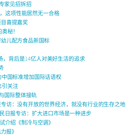
ek专家见招拆招
导耳机，这项性能居然无一合格
会项目喜提嘉奖
展的奥秘！
读婴幼儿配方食品新国标
市场，背后是14亿人对美好生活的追求
势
关注 助力中国标准增加国际话语权
理念引关注
企业与国际整体接轨
民日报专访：没有开放的世界经济，就没有行业的生存之地
接受人民日报专访：扩大进口市场是一种进步
试介绍《制冷与空调》
电力报》