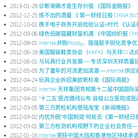
2013-01-28
诊断准确才是生存价值 《国际金融报》
2012-12-25
练不出的酒量 《 第一财经日报 CHINA BUSI
2012-10-01
携手电子商务开启检验认证e时代 《认证
2012-09-06
绿色低碳蕴藏财富机遇 《中国纺织报 CHINA T
2012-08-01
Intertek并购Moody，强强联手锐化竞
2012-06-18
美国服装鞋类协会（AAFA）与天祥ISI 
2012-06-01
与玩具行业共发展——专访深圳天祥质量技术
2012-05-05
为了童年的河流更加清澈——Intertek供
2012-04-24
玩具企业拆招美欧新标准《国际商报》
2012-04-01
Intertek 天祥集团亮相第十二届中国
2012-04-01
“十二五”医改路线公布 县级公立医院成
2012-03-05
第三方质检机构登陆淘宝《新闻晚报》
2012-03-02
内忧外困“中国制造”何处去《第一财经日
2012-03-01
第三方检测机构视野下的企业社会责任——Int
2012-01-16
Intertek荣获中国大陆和香港地区持