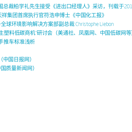
天祥中国总裁柏学礼先生接受《进出口经理人》采访，刊载于20
rtek天祥集团首席执行官符浩申博士《中国化工报》
环境影响解决方案部副总裁 Christophe Liebon
 -- 再生塑料低碳商机”研讨会（美通社、凤凰网、中国低碳网
儿手推车标准浅析
树 （中国日报网）
中国质量新闻网）