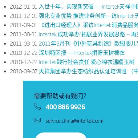
2012-01-01
入世十年，实现新突破——Intertek
2011-12-01
强化专业优势 推进业务创新---访Inte
2011-09-01
《进出口经理人》采访Intertek消费品服务全球
2011-08-11
Intertek 成功举办“拓展业界发展思路
2011-03-01
2011年3月刊《中外玩具制造》欧盟婴
2010-12-22
深圳特区报——Intertek捐赠玉树棉衣
2010-12-22
Intertek践行社会责任 爱心棉衣温暖玉
2010-09-07
天祥集团举办生态纺织品认证培训班 （
需要帮助或有疑问？
400 886 9926
service.china@intertek.com