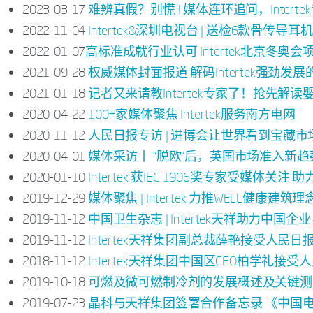
2023-03-17
难辨真假？别慌 ! 媒体连环追问，Intert
2022-11-04
Intertek&深圳电视台 | 送检6款骨传
2022-01-07
​高标准成就行业认可 Intertek北京冬奥
2021-09-28
权威媒体封面报道 解码Intertek强劲发
2021-01-18
记者又来请教Intertek专家了！抢先解
2020-04-22
100+家媒体聚焦 Intertek服务南方电网
2020-11-12
人民日报专访 | 进博会让世界看到宝藏
2020-04-01
媒体采访丨 “脱欧”后，英国市场准入新趋
2020-01-10
Intertek 获IEC 1906奖专家受媒体
2019-12-29
媒体聚焦 | Intertek 力推WELL健康建筑
2019-11-12
中国卫生杂志 | Intertek天祥助力中国
2019-11-12
Intertek天祥集团副总裁薛艳接受人
2018-11-12
Intertek天祥集团中国区CEO柏学礼
2019-10-18
可燃及微可燃制冷剂的发展概述及关键测
2019-07-23
晶科与天祥集团签署合作备忘录 《中国