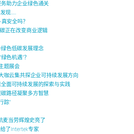
迹服务助力企业绿色通关
发现……
-真安全吗？
碳正在改变商业逻辑
倡导绿色低碳发展理念
绿色机遇”？
”主题展会
展会，大咖云集共探企业可持续发展方向
业实现全面可持续发展的探索与实践
就减碳路径凝聚多方智慧
行踪”
前护航麦当劳辉煌史亮了
ntertek专家