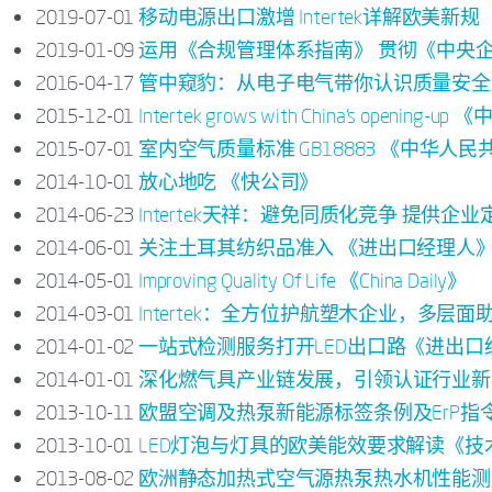
2019-07-01
移动电源出口激增 Intertek详解欧美新规
2019-01-09
运用《合规管理体系指南》 贯彻《中央
2016-04-17
管中窥豹：从电子电气带你认识质量安全“百
2015-12-01
Intertek grows with China’s opening-
2015-07-01
室内空气质量标准 GB18883 《中华人
2014-10-01
放心地吃 《快公司》
2014-06-23
Intertek天祥：避免同质化竞争 提供企
2014-06-01
关注土耳其纺织品准入 《进出口经理人
2014-05-01
Improving Quality Of Life 《China Daily》
2014-03-01
Intertek：全方位护航塑木企业，多层
2014-01-02
一站式检测服务打开LED出口路《进出口
2014-01-01
深化燃气具产业链发展，引领认证行业新
2013-10-11
欧盟空调及热泵新能源标签条例及ErP指
2013-10-01
LED灯泡与灯具的欧美能效要求解读《
2013-08-02
欧洲静态加热式空气源热泵热水机性能测