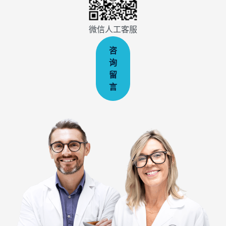
微信人工客服
咨
询
留
言