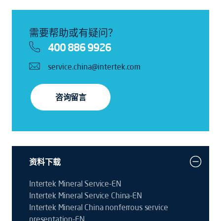
需要帮助或有疑问？
400 886 9926
service.china@intertek.com
咨询留言
资料下载
Intertek Mineral Service-EN
Intertek Mineral Service China-EN
Intertek Mineral China nonferrous service
presentation-EN