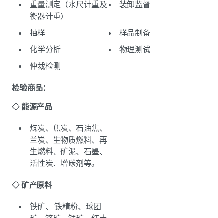
重量测定（水尺计重及
装卸监督
衡器计重）
抽样
样品制备
化学分析
物理测试
仲裁检测
检验商品：
◇ 能源产品
煤炭、焦炭、石油焦、
兰炭、生物质燃料、再
生燃料、矿泥、石墨、
活性炭、增碳剂等。
◇ 矿产原料
铁矿、 铁精粉、球团
矿、铬矿、锰矿、红土