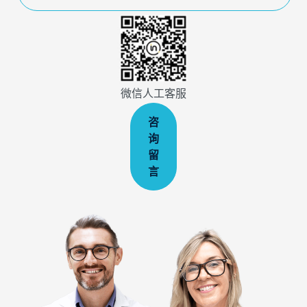
微信人工客服
咨
询
留
言