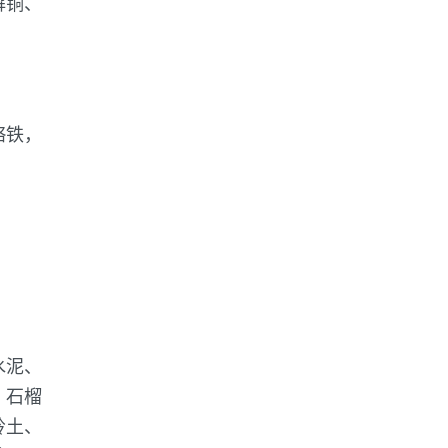
解铜、
铬铁，
水泥、
、石榴
岭土、