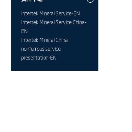
Intertek Mineral Service-EN
Intertek Mineral Service China-
EN
Intertek Mineral China
nonferrous service
presentation-EN