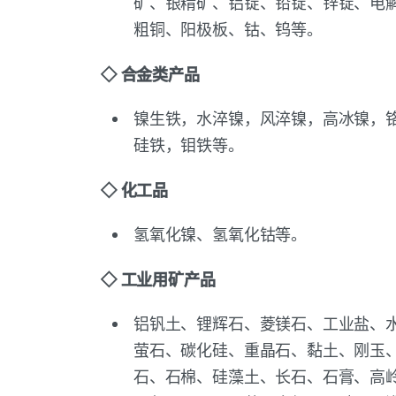
矿、银精矿、铝锭、铅锭、锌锭、电
粗铜、阳极板、钴、钨等。
◇ 合金类产品
镍生铁，水淬镍，风淬镍，高冰镍，
硅铁，钼铁等。
◇
化工品
氢氧化镍、氢氧化钴等。
◇ 工业用矿产品
铝钒土、锂辉石、菱镁石、工业盐、
萤石、碳化硅、重晶石、黏土、刚玉
石、石棉、硅藻土、长石、石膏、高