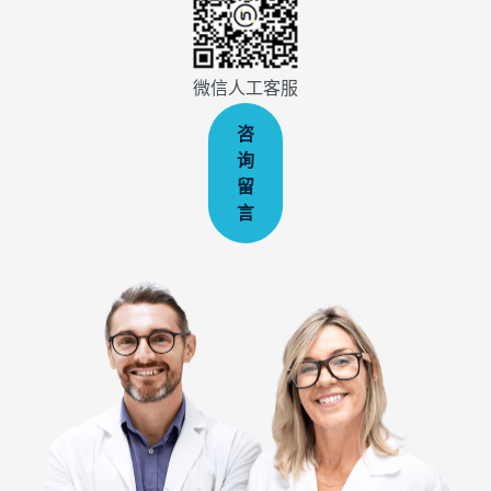
微信人工客服
咨
询
留
言