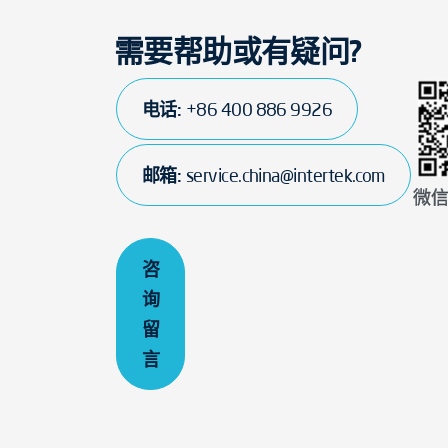
需要帮助或有疑问?
电话:
+86 400 886 9926
邮箱:
service.china@intertek.com
微
咨
询
留
言