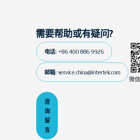
需要帮助或有疑问?
电话:
+86 400 886 9926
邮箱:
service.china@intertek.com
微
咨
询
留
言