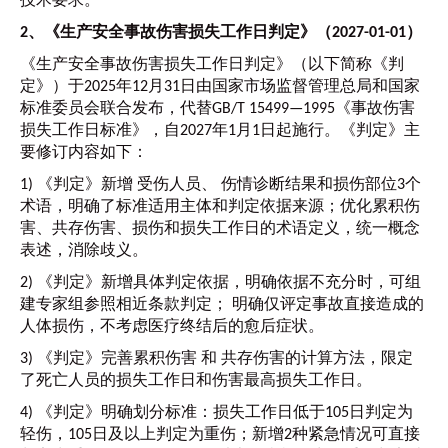
技术要求。
2、《生产安全事故伤害损失工作日判定》（2027-01-01）
《生产安全事故伤害损失工作日判定》（以下简称《判
定》）于2025年12月31日由国家市场监督管理总局和国家
标准委员会联合发布，代替GB/T 15499—1995《事故伤害
损失工作日标准》，自2027年1月1日起施行。《判定》主
要修订内容如下：
1)
《判定》新增 受伤人员、 伤情诊断结果和损伤部位3个
术语，明确了标准适用主体和判定依据来源；优化累积伤
害、共存伤害、损伤和损失工作日的术语定义，统一概念
表述，消除歧义。
2)
《判定》新增具体判定依据，明确依据不充分时，可组
建专家组参照相近条款判定； 明确仅评定事故直接造成的
人体损伤，不考虑医疗终结后的愈后症状。
3)
《判定》完善累积伤害 和 共存伤害的计算方法，限定
了死亡人员的损失工作日和伤害最高损失工作日。
4)
《判定》明确划分标准：损失工作日低于105日判定为
轻伤，105日及以上判定为重伤；新增2种紧急情况可直接