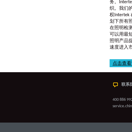
务。Int
织。我们
权Inter
划下所有照
在照明检测
可以用最
照明产品
速度进入
点击查看
联系
400 886 99
service.ch