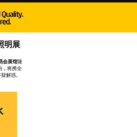
际照明展
易会展馆
隆
机构，将携全
答疑解惑。