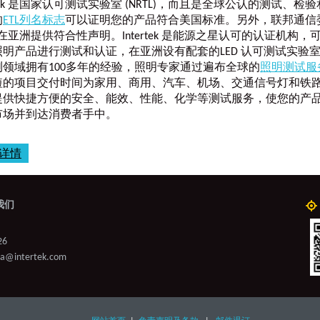
ertek 是国家认可测试实验室 (NRTL)，而且是全球公认的测试、检
的
ETL列名标志
可以证明您的产品符合美国标准。另外，联邦通信
tek 在亚洲提供符合性声明。Intertek 是能源之星认可的认证机构
明产品进行测试和认证，在亚洲设有配套的LED 认可测试实验室。 In
领域拥有100多年的经验，照明专家通过遍布全球的
照明测试服
短的项目交付时间为家用、商用、汽车、机场、交通信号灯和铁
提供快捷方便的安全、能效、性能、化学等测试服务，使您的产
市场并到达消费者手中。
详情
我们
26
ina@intertek.com