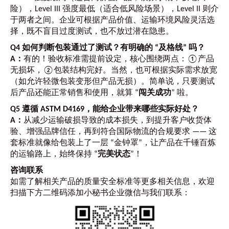
险），Level III 强度最低（适合低风险场景），Level II 则介
于两者之间。企业可根据产品价值、运输环境风险灵活选
择，既不盲目过度测试，也不放过潜在隐患。
Q4 如何判断包装通过了测试？有明确的 “及格线” 吗？
A：
有的！验收标准需提前设定，核心围绕两点：①产品
无损坏，②包装结构完好。当然，也可根据实际需求放宽
（如允许轻微包装变形但产品无损）。简单说，只要测试
后产品还能正常销售和使用，就算 “
闯关成功
” 啦。
Q5 遵循 ASTM D4169，能给企业带来哪些实际好处？
A：
从减少运输破损导致的成本损失，到提升客户收货体
验、增强品牌信任，再到符合国际物流的合规要求 —— 这
套标准就像给包装上了一层 “金钟罩”，让产品在千锤百炼
的运输路上，始终保持 “
完美状态
”！
咨询联系
如需了解相关产品的质量安全标准等更多相关信息，欢迎
扫描下方二维码添加小秘书企业微信与我们联系：