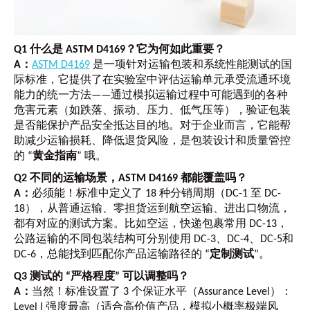
Q1 什么是 ASTM D4169？它为何如此重要？
A：
ASTM D4169
是一项针对运输包装和系统性能测试的国
际标准，它提供了在实验室中评估运输单元承受流通环境
能力的统一方法——通过模拟运输过程中可能遇到的各种
危害元素（如跌落、振动、压力、低气压等），验证包装
是否能保护产品安全抵达目的地。对于企业而言，它能帮
助减少运输损耗、降低退货风险，是包装设计和质量管控
的 “
黄金指南
” 哦。
Q2 不同的运输场景，ASTM D4169 都能覆盖吗？
A：
必须能！标准中定义了 18 种分销周期（DC-1 至 DC-
18），从普通运输、零担货运到航空运输、进出口物流，
都有对应的测试方案。比如空运，快递包裹常用 DC-13，
公路运输的不同包装结构可分别使用 DC-3、DC-4、DC-5和
DC-6，总能找到匹配你产品运输路径的 “
定制测试
”。
Q3 测试的 “严格程度” 可以调整吗？
A：
当然！标准设置了 3 个保证水平（Assurance Level）：
Level I 强度最高（适合高价值产品，模拟小概率极端风